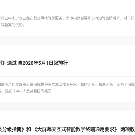
行业中不少企业都在积极寻找等保服务，力争向猿辅导和VIPkid等品牌看齐。对于
三级备案的优势。
通过 自2026年5月1日起施行
四章信息化发展第五章保障措施第六章法律责任第七章附则第一章总则第一条为了保障
根据《中华人民共和国网络安···
类分级指南》和 《大屏幕交互式智能教学终端通用要求》 两项