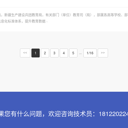
局，新疆生产建设兵团教育局，有关部门（单位）教育司（局），部属各高等学校、部
化标准体系，提升教育数据···
1
2
3
4
5
1/16
···
<<
>>
果您有什么问题，欢迎咨询技术员：181220224